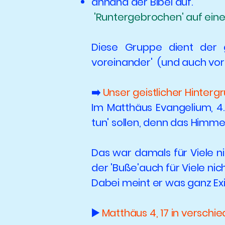
anhand der Bibel auf.
'Runtergebrochen' auf einen
Diese Gruppe dient der 
voreinander' (und auch vor 
➡️
Unser geistlicher Hinterg
Im Matthäus Evangelium, 4.
tun' sollen, denn das Himmel
Das war damals für Viele nich
der 'Buße'auch für Viele nic
Dabei meint er was ganz Exi
▶️
Matthäus 4, 17 in verschi